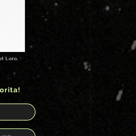
l Lara.
orita!