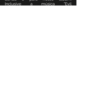
Inclusive a música "Evil
Desires" (faixa onze) e a vinheta
“Fuzz In A Breeze” (faixa seis)
surgiram lá, durante as gravações.
Em paralelo a tudo isso,
estávamos sempre em contato
com o Itty e com o Douglas,
conversando sobre a arte. Os
primeiros rascunhos surgiram e o
desenvolver das conversas foi