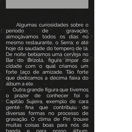
Algumas curiosidades sobre o
período de gravação:
almoçávamos todos os dias no
mesmo restaurante, o Serra, e até
hoje dá saudade do tempero de lá.
De noite bebíamos uma cerveja no
Bar do Brizola, figura ímpar da
cidade com o qual criamos um
forte laço de amizade. Tão forte
que dedicamos a décima faixa do
álbum a ele.
Outra grande figura que tivemos
o prazer de conhecer foi o
Capitão Sujeira, exemplo de cara
gente fina que contribuiu de
diversas formas no processo de
gravação. O clima de Piri trouxe
muitas coisas boas para nós da
banda e para nosso álbum.