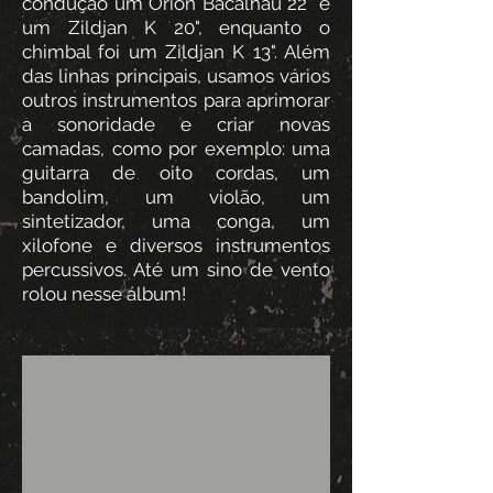
condução um Orion Bacalhau 22" e
um Zildjan K 20", enquanto o
chimbal foi um Zildjan K 13". Além
das linhas principais, usamos vários
outros instrumentos para aprimorar
a sonoridade e criar novas
camadas, como por exemplo: uma
guitarra de oito cordas, um
bandolim, um violão, um
sintetizador, uma conga, um
xilofone e diversos instrumentos
percussivos. Até um sino de vento
rolou nesse álbum!