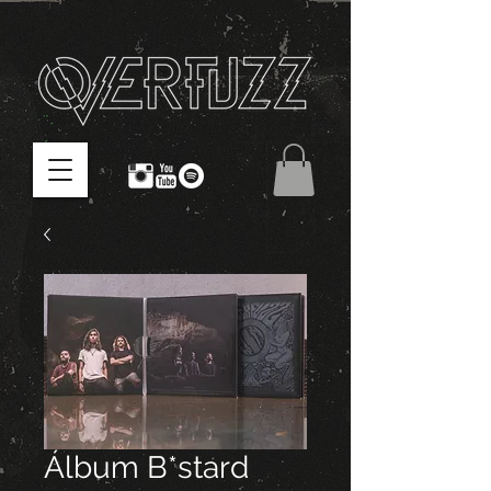
Álbum B*stard